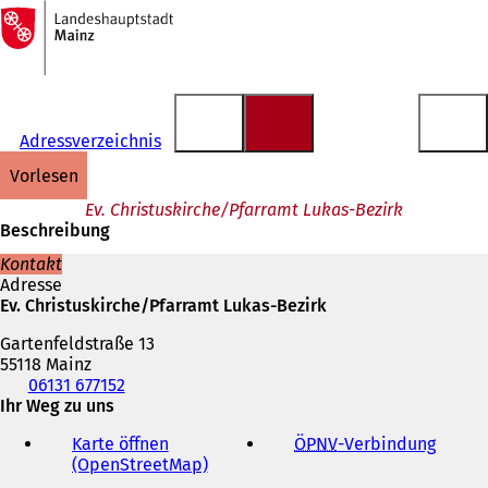
Zur
Startseite
Inhalt anspringen
Adressverzeichnis
vorlesen
Ev. Christuskirche/Pfarramt Lukas-Bezirk
Beschreibung
Kontakt
Adresse
Ev. Christuskirche/Pfarramt Lukas-Bezirk
Gartenfeldstraße 13
55118 Mainz
Telefon,
06131 677152
Fax
Ihr Weg zu uns
und
Karte öffnen
ÖPNV
-Verbindung
(
E-
(OpenStreetMap)
(
Ö
Mail-
Ö
f