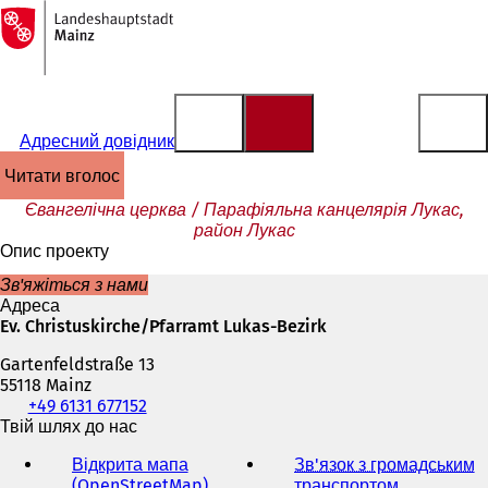
На
головну
Перейти до змісту
сторінку
Адресний довідник
читати вголос
Євангелічна церква / Парафіяльна канцелярія Лукас,
район Лукас
Опис проекту
Зв'яжіться з нами
Адреса
Ev. Christuskirche/Pfarramt Lukas-Bezirk
Gartenfeldstraße 13
55118 Mainz
Телефон,
+49 6131 677152
факс
Твій шлях до нас
та
Відкрита мапа
Зв'язок з громадським
адреса
(OpenStreetMap)
(
транспортом
(