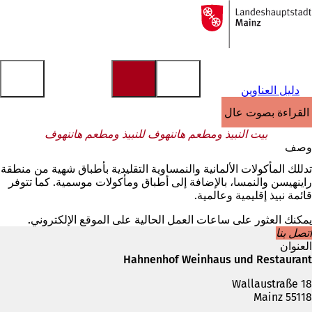
إلى
الصفحة
الانتقال إلى المحتوى
الرئيسية
دليل العناوين
القراءة بصوت عالٍ
بيت النبيذ ومطعم هاننهوف للنبيذ ومطعم هاننهوف
وصف
تدللك المأكولات الألمانية والنمساوية التقليدية بأطباق شهية من منطقة
راينهيسن والنمسا، بالإضافة إلى أطباق ومأكولات موسمية. كما تتوفر
قائمة نبيذ إقليمية وعالمية.
يمكنك العثور على ساعات العمل الحالية على الموقع الإلكتروني.
اتصل بنا
العنوان
Hahnenhof Weinhaus und Restaurant
Wallaustraße 18
55118 Mainz
الهاتف