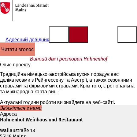
На
головну
Перейти до змісту
сторінку
Адресний довідник
читати вголос
Винний дім і ресторан Hahnenhof
Опис проекту
Традиційна німецько-австрійська кухня порадує вас
делікатесами з Рейнгессену та Австрії, а також сезонними
стравами та фірмовими стравами. Крім того, є регіональна
та міжнародна карта вин.
Актуальні години роботи ви знайдете на веб-сайті.
Зв'яжіться з нами
Адреса
Hahnenhof Weinhaus und Restaurant
Wallaustraße 18
55118 Mainz