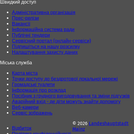
Швидкий доступ
і
і
й
й
Адміністративна організація
в
в
Прес-релізи
к
к
Вакансії
л
л
Інформаційна система ради
а
а
Публічні тендери
д
д
Сервісний портал (онлайн-сервіси)
ц
ц
Підпишіться на нашу розсилку
і
і
Налаштування захисту даних
)
)
Міська служба
Карта міста
Точки доступу до бездротової локальної мережі
Громадські туалети
Інформація про розклад
Посібник з грудного вигодовування та зміни підгузків
Аварійний вхід - де діти можуть знайти допомогу
Веб-камери
Сервіс зображень
© 2026
Landeshauptstadt
Відбиток
Mainz
Політика конфіденційності