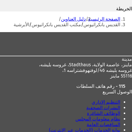
ف
ت
الخريطة
ت
ح
أنت
ح
ف
الصفحة الرئيسية
دليل العناوين
ف
ي
هنا
القديس بانكراتيوس/مكتب القديس بانكراتيوس/الأبرشية
ي
ع
ع
ل
منطقة
ل
ا
القدم
ا
م
م
ة
ة
ت
مدينة
ت
ب
ماينز، عاصمة الولاية،
Stadthaus، غروسه بليشه،
ب
و
غروسه بليشه 46/لوفنهوفشتراسه 1،
و
ي
55116 ماينز
ي
ب
ب
ج
115 - رقم هاتف السلطات
ج
د
الوصول السريع
د
ي
ي
د
التنظيم الإداري
د
ة
النشرات الصحفية
ة
)
الوظائف الشاغرة
)
نظام معلومات المجلس
المناقصات العامة
بوابة الخدمات (الخدمات عبر الإنترنت)