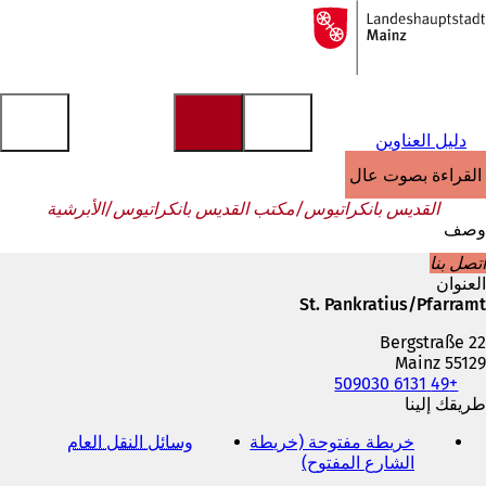
إلى
الصفحة
الانتقال إلى المحتوى
الرئيسية
دليل العناوين
القراءة بصوت عالٍ
القديس بانكراتيوس/مكتب القديس بانكراتيوس/الأبرشية
وصف
اتصل بنا
العنوان
St. Pankratius/Pfarramt
Bergstraße 22
55129 Mainz
+49 6131 509030
الهاتف
والفاكس
طريقك إلينا
وعنوان
خريطة مفتوحة (خريطة
وسائل النقل العام
(
البريد
الشارع المفتوح)
(
ي
الإلكتروني
ي
ف