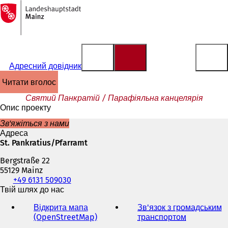
На
головну
Перейти до змісту
сторінку
Адресний довідник
читати вголос
Святий Панкратій / Парафіяльна канцелярія
Опис проекту
Зв'яжіться з нами
Адреса
St. Pankratius/Pfarramt
Bergstraße 22
55129 Mainz
Телефон,
+49 6131 509030
факс
Твій шлях до нас
та
Відкрита мапа
Зв'язок з громадським
адреса
(OpenStreetMap)
(
транспортом
(
електронної
В
В