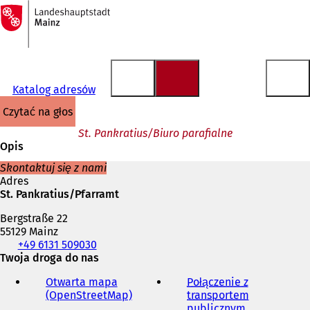
Do
strony
Przejdź do treści
głównej
Katalog adresów
czytać na głos
St. Pankratius/Biuro parafialne
Opis
Skontaktuj się z nami
Adres
St. Pankratius/Pfarramt
Bergstraße 22
55129 Mainz
Telefon,
+49 6131 509030
faks
Twoja droga do nas
i
Otwarta mapa
Połączenie z
adres
(OpenStreetMap)
(
transportem
e-
O
publicznym
(