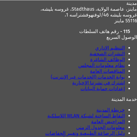
مدينة
ماينز، عاصمة الولاية،
Stadthaus، غروسه بليشه،
غروسه بليشه 46/لوفنهوفشتراسه 1،
55116 ماينز
115 - رقم هاتف السلطات
الوصول السريع
التنظيم الإداري
النشرات الصحفية
الوظائف الشاغرة
نظام معلومات المجلس
المناقصات العامة
بوابة الخدمات (الخدمات عبر الإنترنت)
اشترك في نشرتنا الإخبارية
إعدادات حماية البيانات
خدمة المدينة
خريطة المدينة
النقاط الساخنة لشبكة WLAN اللاسلكية
المراحيض العامة
معلومات الجدول الزمني
دليل الرضاعة الطبيعية وتغيير الحفاضات