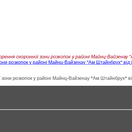
рення охоронної зони розкопок у районі Майнц-Вайзенау "А
ни розкопок у районі Майнц-Вайзенау "Ам Штайнбрух" від 8
зони розкопок у районі Майнц-Вайзенау "Ам Штайнбрух" ві