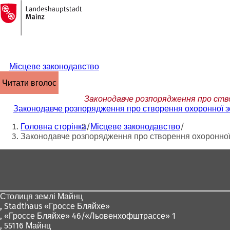
На
головну
Перейти до змісту
сторінку
Місцеве законодавство
читати вголос
Законодавче розпорядження про ство
Законодавче розпорядження про створення охоронної зо
Ти
Головна сторінка
Місцеве законодавство
тут:
Законодавче розпорядження про створення охоронної 
Зона
для
ніг
Столиця землі Майнц
,
Stadthaus «Гроссе Бляйхе»
, «Гроссе Бляйхе» 46/«Льовенхофштрассе» 1
, 55116 Майнц