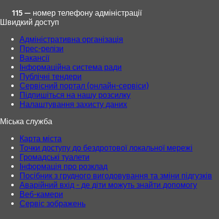
115 — номер телефону адміністрації
Швидкий доступ
Адміністративна організація
Прес-релізи
Вакансії
Інформаційна система ради
Публічні тендери
Сервісний портал (онлайн-сервіси)
Підпишіться на нашу розсилку
Налаштування захисту даних
Міська служба
Карта міста
Точки доступу до бездротової локальної мережі
Громадські туалети
Інформація про розклад
Посібник з грудного вигодовування та зміни підгузків
Аварійний вхід - де діти можуть знайти допомогу
Веб-камери
Сервіс зображень