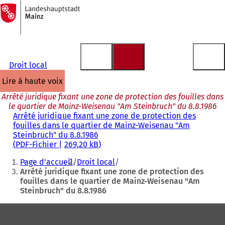
Vers
la
Accéder au contenu
page
d'accueil
Droit local
lire à haute voix
Arrêté juridique fixant une zone de protection des fouilles dans
le quartier de Mainz-Weisenau "Am Steinbruch" du 8.8.1986
Arrêté juridique fixant une zone de protection des
fouilles dans le quartier de Mainz-Weisenau "Am
Steinbruch" du 8.8.1986
PDF
-Fichier
269,20 kB
Vous
Page d'accueil
Droit local
êtes
Arrêté juridique fixant une zone de protection des
fouilles dans le quartier de Mainz-Weisenau "Am
ici
Steinbruch" du 8.8.1986
:
Pied
de