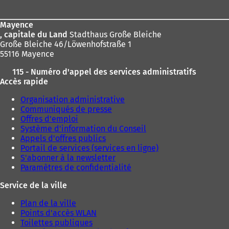
page
Mayence
, capitale du Land
Stadthaus Große Bleiche
Große Bleiche 46/Löwenhofstraße 1
55116 Mayence
115 - Numéro d'appel des services administratifs
Accès rapide
Organisation administrative
Communiqués de presse
Offres d'emploi
Système d'information du Conseil
Appels d'offres publics
Portail de services (services en ligne)
S'abonner à la newsletter
Paramètres de confidentialité
Service de la ville
Plan de la ville
Points d'accès WLAN
Toilettes publiques