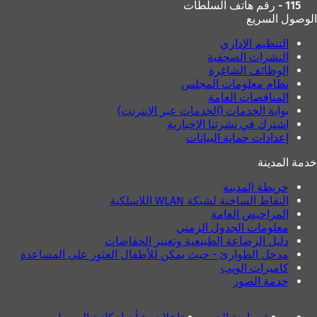
115 - رقم هاتف السلطات
الوصول السريع
التنظيم الإداري
النشرات الصحفية
الوظائف الشاغرة
نظام معلومات المجلس
المناقصات العامة
بوابة الخدمات (الخدمات عبر الإنترنت)
اشترك في نشرتنا الإخبارية
إعدادات حماية البيانات
خدمة المدينة
خريطة المدينة
النقاط الساخنة لشبكة WLAN اللاسلكية
المراحيض العامة
معلومات الجدول الزمني
دليل الرضاعة الطبيعية وتغيير الحفاضات
مدخل الطوارئ - حيث يمكن للأطفال العثور على المساعدة
كاميرات الويب
خدمة الصور