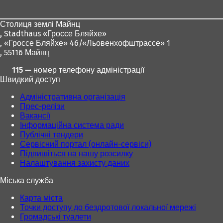
ніг
Столиця землі Майнц
,
Stadthaus «Гроссе Бляйхе»
, «Гроссе Бляйхе» 46/«Льовенхофштрассе» 1
, 55116 Майнц
115 — номер телефону адміністрації
Швидкий доступ
Адміністративна організація
Прес-релізи
Вакансії
Інформаційна система ради
Публічні тендери
Сервісний портал (онлайн-сервіси)
Підпишіться на нашу розсилку
Налаштування захисту даних
Міська служба
Карта міста
Точки доступу до бездротової локальної мережі
Громадські туалети