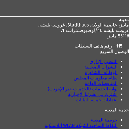
القدم
مدينة
ماينز، عاصمة الولاية،
Stadthaus، غروسه بليشه،
غروسه بليشه 46/لوفنهوفشتراسه 1،
55116 ماينز
115 - رقم هاتف السلطات
الوصول السريع
التنظيم الإداري
النشرات الصحفية
الوظائف الشاغرة
نظام معلومات المجلس
المناقصات العامة
بوابة الخدمات (الخدمات عبر الإنترنت)
اشترك في نشرتنا الإخبارية
إعدادات حماية البيانات
خدمة المدينة
خريطة المدينة
النقاط الساخنة لشبكة WLAN اللاسلكية