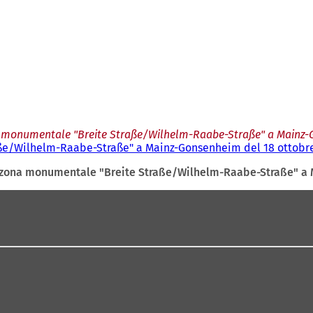
a monumentale "Breite Straße/Wilhelm-Raabe-Straße" a Mainz-
aße/Wilhelm-Raabe-Straße" a Mainz-Gonsenheim del 18 ottobre
a zona monumentale "Breite Straße/Wilhelm-Raabe-Straße" a 