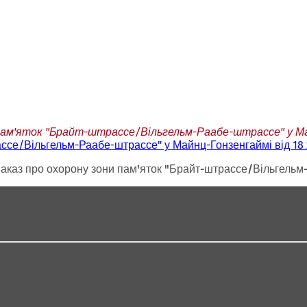
ам'яток "Брайт-штрассе/Вільгельм-Раабе-штрассе" у Майн
ссе/Вільгельм-Раабе-штрассе" у Майнц-Гонзенгаймі від 18 
аказ про охорону зони пам'яток "Брайт-штрассе/Вільгельм-