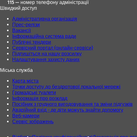
115 — номер телефону адміністрації
Швидкий доступ
Адміністративна організація
Прес-релізи
Вакансії
Інформаційна система ради
Публічні тендери
Сервісний портал (онлайн-сервіси)
Підпишіться на нашу розсилку
Налаштування захисту даних
Міська служба
Карта міста
Точки доступу до бездротової локальної мережі
Громадські туалети
Інформація про розклад
Посібник з грудного вигодовування та зміни підгузків
Аварійний вхід - де діти можуть знайти допомогу
Веб-камери
Сервіс зображень