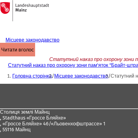
На
головну
Перейти до змісту
сторінку
Місцеве законодавство
читати вголос
Статутний наказ про охорону зони п
Статутний наказ про охорону зони пам'яток "Брайт-штра
Ти
Головна сторінка
Місцеве законодавство
Статутний н
тут:
Зона
для
ніг
Столиця землі Майнц
,
Stadthaus «Гроссе Бляйхе»
, «Гроссе Бляйхе» 46/«Льовенхофштрассе» 1
, 55116 Майнц