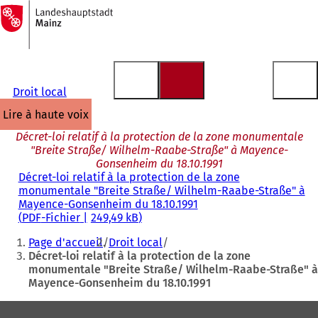
Vers
la
Accéder au contenu
page
d'accueil
Droit local
lire à haute voix
Décret-loi relatif à la protection de la zone monumentale
"Breite Straße/ Wilhelm-Raabe-Straße" à Mayence-
Gonsenheim du 18.10.1991
Décret-loi relatif à la protection de la zone
monumentale "Breite Straße/ Wilhelm-Raabe-Straße" à
Mayence-Gonsenheim du 18.10.1991
PDF
-Fichier
249,49 kB
Vous
Page d'accueil
Droit local
êtes
Décret-loi relatif à la protection de la zone
monumentale "Breite Straße/ Wilhelm-Raabe-Straße" à
ici
Mayence-Gonsenheim du 18.10.1991
:
Pied