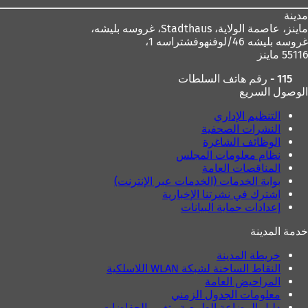
مدينة
ماينز، عاصمة الولاية،
Stadthaus، غروسه بليشه،
غروسه بليشه 46/لوفنهوفشتراسه 1،
55116 ماينز
115 - رقم هاتف السلطات
الوصول السريع
التنظيم الإداري
النشرات الصحفية
الوظائف الشاغرة
نظام معلومات المجلس
المناقصات العامة
بوابة الخدمات (الخدمات عبر الإنترنت)
اشترك في نشرتنا الإخبارية
إعدادات حماية البيانات
خدمة المدينة
خريطة المدينة
النقاط الساخنة لشبكة WLAN اللاسلكية
المراحيض العامة
معلومات الجدول الزمني
دليل الرضاعة الطبيعية وتغيير الحفاضات