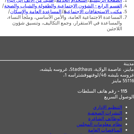
الصفحة الرئيسية
استخدام الخدمة
طلبك من الألف إلى الياء
هنا
القسم الرابع - الشؤون الاجتماعية والطفولة والشباب والصحة
مكتب الاستحقاقات الاجتماعية
المساعدة العامة والإسكان
المساعدة الاجتماعية العامة، والأمن الأساسي، وملجأ النساء،
والمساعدة في الاستقرار، وجمع التكاليف، وتنسيق شؤون
اللاجئين
منطقة
القدم
مدينة
ماينز، عاصمة الولاية،
Stadthaus، غروسه بليشه،
غروسه بليشه 46/لوفنهوفشتراسه 1،
55116 ماينز
115 - رقم هاتف السلطات
الوصول السريع
التنظيم الإداري
النشرات الصحفية
الوظائف الشاغرة
نظام معلومات المجلس
المناقصات العامة