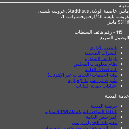
مدينة
ماينز، عاصمة الولاية،
Stadthaus، غروسه بليشه،
غروسه بليشه 46/لوفنهوفشتراسه 1،
55116 ماينز
115 - رقم هاتف السلطات
الوصول السريع
التنظيم الإداري
النشرات الصحفية
الوظائف الشاغرة
نظام معلومات المجلس
المناقصات العامة
بوابة الخدمات (الخدمات عبر الإنترنت)
اشترك في نشرتنا الإخبارية
إعدادات حماية البيانات
خدمة المدينة
خريطة المدينة
النقاط الساخنة لشبكة WLAN اللاسلكية
المراحيض العامة
معلومات الجدول الزمني
دليل الرضاعة الطبيعية وتغيير الحفاضات