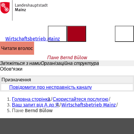
На
головну
Перейти до змісту
сторінку
Wirtschaftsbetrieb Mainz
читати вголос
Пане Bernd Bülow
Зв'яжіться з нами
Організаційна структура
Обов'язки
Призначення
Повідомити про несправність каналу
Ти
Головна сторінка
Скористайтеся послугою
тут:
Ваш запит від А до Я
Wirtschaftsbetrieb Mainz
Пане Bernd Bülow
Зона
для