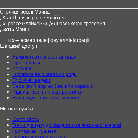
ніг
Столиця землі Майнц
,
Stadthaus «Гроссе Бляйхе»
, «Гроссе Бляйхе» 46/«Льовенхофштрассе» 1
, 55116 Майнц
115 — номер телефону адміністрації
Швидкий доступ
Адміністративна організація
Прес-релізи
Вакансії
Інформаційна система ради
Публічні тендери
Сервісний портал (онлайн-сервіси)
Підпишіться на нашу розсилку
Налаштування захисту даних
Міська служба
Карта міста
Точки доступу до бездротової локальної мережі
Громадські туалети
Інформація про розклад