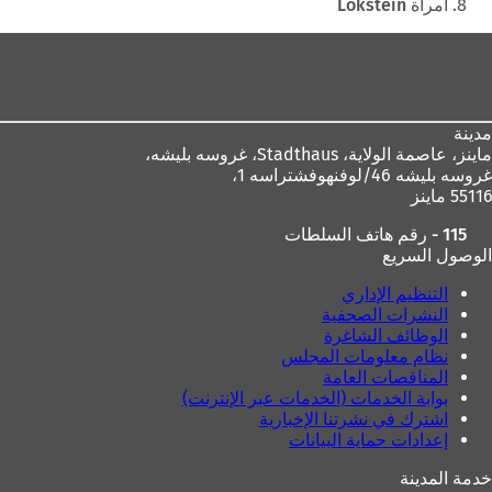
هنا
امرأة Lokstein
منطقة
القدم
مدينة
ماينز، عاصمة الولاية،
Stadthaus، غروسه بليشه،
غروسه بليشه 46/لوفنهوفشتراسه 1،
55116 ماينز
115 - رقم هاتف السلطات
الوصول السريع
التنظيم الإداري
النشرات الصحفية
الوظائف الشاغرة
نظام معلومات المجلس
المناقصات العامة
بوابة الخدمات (الخدمات عبر الإنترنت)
اشترك في نشرتنا الإخبارية
إعدادات حماية البيانات
خدمة المدينة