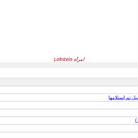
امرأة Lokstein
ل تم استلامها
)