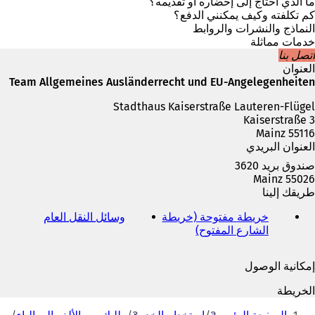
ف
ما الذي أحتاج إلى إحضاره أو تقديمه؟
ي
كم تكلفته وكيف يمكنني الدفع؟
ع
النماذج والنشرات والروابط
ل
خدمات مماثلة
ا
اتصل بنا
م
العنوان
ة
Team Allgemeines Ausländerrecht und EU-Angelegenheiten
ت
Stadthaus Kaiserstraße Lauteren-Flügel
ب
Kaiserstraße 3
و
55116 Mainz
ي
العنوان البريدي
ب
ج
صندوق بريد 3620
د
55026 Mainz
ي
طريقك إلينا
د
ة
خريطة مفتوحة (خريطة
وسائل النقل العام
(
)
الشارع المفتوح)
(
ي
ي
ف
ف
ت
إمكانية الوصول
ت
ح
ح
ف
الخريطة
ف
ي
أنت
ي
ع