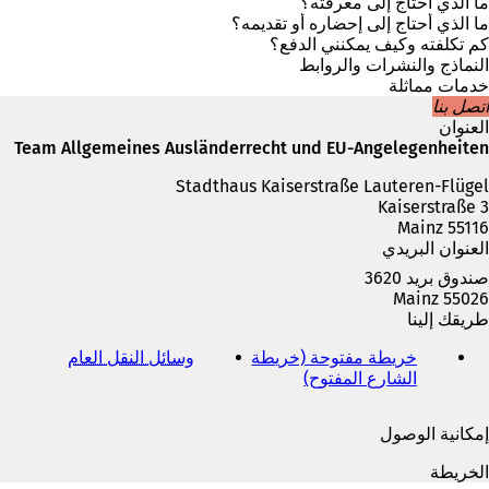
ف
ما الذي أحتاج إلى معرفته؟
ي
ما الذي أحتاج إلى إحضاره أو تقديمه؟
ع
كم تكلفته وكيف يمكنني الدفع؟
ل
النماذج والنشرات والروابط
ا
خدمات مماثلة
م
اتصل بنا
ة
العنوان
ت
Team Allgemeines Ausländerrecht und EU-Angelegenheiten
ب
Stadthaus Kaiserstraße Lauteren-Flügel
و
Kaiserstraße 3
ي
55116 Mainz
ب
العنوان البريدي
ج
د
صندوق بريد 3620
ي
55026 Mainz
د
طريقك إلينا
ة
)
خريطة مفتوحة (خريطة
وسائل النقل العام
(
الشارع المفتوح)
(
ي
ي
ف
ف
ت
إمكانية الوصول
ت
ح
ح
ف
الخريطة
ف
ي