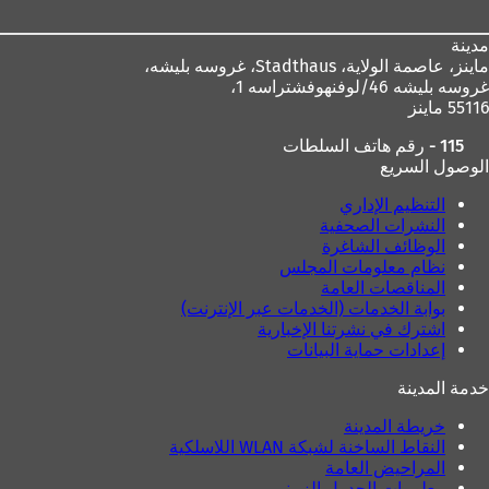
ت
ب
مدينة
و
ماينز، عاصمة الولاية،
Stadthaus، غروسه بليشه،
ي
غروسه بليشه 46/لوفنهوفشتراسه 1،
ب
55116 ماينز
ج
د
115 - رقم هاتف السلطات
ي
الوصول السريع
د
ة
التنظيم الإداري
)
النشرات الصحفية
الوظائف الشاغرة
نظام معلومات المجلس
المناقصات العامة
بوابة الخدمات (الخدمات عبر الإنترنت)
اشترك في نشرتنا الإخبارية
إعدادات حماية البيانات
خدمة المدينة
خريطة المدينة
النقاط الساخنة لشبكة WLAN اللاسلكية
المراحيض العامة
معلومات الجدول الزمني