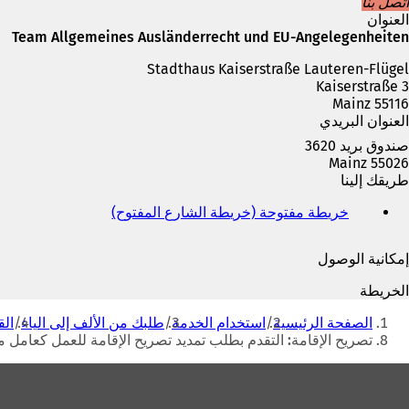
اتصل بنا
العنوان
Team Allgemeines Ausländerrecht und EU-Angelegenheiten
Stadthaus Kaiserstraße Lauteren-Flügel
Kaiserstraße 3
55116 Mainz
العنوان البريدي
صندوق بريد 3620
55026 Mainz
طريقك إلينا
خريطة مفتوحة (خريطة الشارع المفتوح)
(
ي
ف
إمكانية الوصول
ت
ح
الخريطة
ف
أنت
ي
الصفحة الرئيسية
استخدام الخدمة
طلبك من الألف إلى الياء
الق
هنا
ع
تصريح الإقامة: التقدم بطلب تمديد تصريح الإقامة للعمل كعامل
ل
ا
منطقة
م
القدم
ة