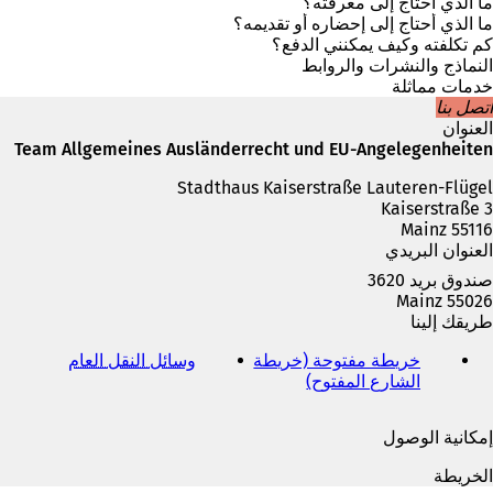
ف
ما الذي أحتاج إلى معرفته؟
ي
ما الذي أحتاج إلى إحضاره أو تقديمه؟
ع
كم تكلفته وكيف يمكنني الدفع؟
ل
النماذج والنشرات والروابط
ا
خدمات مماثلة
م
اتصل بنا
ة
العنوان
ت
Team Allgemeines Ausländerrecht und EU-Angelegenheiten
ب
Stadthaus Kaiserstraße Lauteren-Flügel
و
Kaiserstraße 3
ي
55116 Mainz
ب
العنوان البريدي
ج
د
صندوق بريد 3620
ي
55026 Mainz
د
طريقك إلينا
ة
)
خريطة مفتوحة (خريطة
وسائل النقل العام
(
الشارع المفتوح)
(
ي
ي
ف
ف
ت
إمكانية الوصول
ت
ح
ح
ف
الخريطة
ف
ي