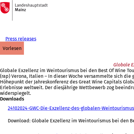
Zur
Startseite
Inhalt anspringen
Press releases
vorlesen
Globale E
Globale Exzellenz im Weintourismus bei den Best Of Wine Tou
(rap) Verona, Italien – In dieser Woche versammelte sich di
Höhepunkt der Jahreskonferenz des Great Wine Capitals Global
Erlebnisse weltweit. Der diesjährige Wettbewerb zog beeind
widerspiegelt.
Downloads
24102024-GWC-Die-Exzellenz-des-globalen-Weintourismus-
Download: Globale Exzellenz im Weintourismus bei den Be
Sie