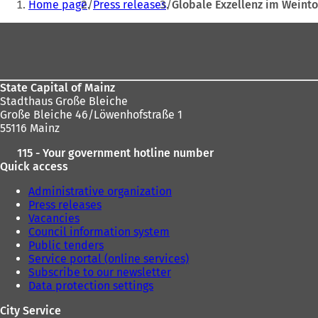
Home page
Press releases
Globale Exzellenz im Weint
befinden
Fußbereich
sich
hier:
State Capital of Mainz
Stadthaus Große Bleiche
Große Bleiche 46/Löwenhofstraße 1
55116 Mainz
115 - Your government hotline number
Quick access
Administrative organization
Press releases
Vacancies
Council information system
Public tenders
Service portal (online services)
Subscribe to our newsletter
Data protection settings
City Service