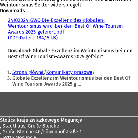
Weintourismus-Sektor widerspiegelt.
Downloads
24102024-GWC-Die-Exzellenz-des-globalen-
Weintourismus-wird-bei-den-Best-Of-Wine-Tourism-
Awards-2025-gefeiert.pdf
PDF
-Datei
184,15 kB
Download: Globale Exzellenz im Weintourismus bei den
Best Of Wine Tourism-Awards 2025 gefeiert
Sie
Strona główna
Komunikaty prasowe
befinden
Globale Exzellenz im Weintourismus bei den Best Of
Wine Tourism-Awards 2025 g …
sich
hier:
Fußbereich
Stolica kraju związkowego Moguncja
,
Stadthaus, Große Bleiche
, Große Bleiche 46/Löwenhofstraße 1
, 55116 Moguncja