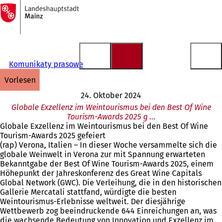
Zur
Startseite
Inhalt anspringen
Komunikaty prasowe
vorlesen
24. Oktober 2024
Globale Exzellenz im Weintourismus bei den Best Of Wine
Tourism-Awards 2025 g …
Globale Exzellenz im Weintourismus bei den Best Of Wine
Tourism-Awards 2025 gefeiert
(rap) Verona, Italien – In dieser Woche versammelte sich die
globale Weinwelt in Verona zur mit Spannung erwarteten
Bekanntgabe der Best Of Wine Tourism-Awards 2025, einem
Höhepunkt der Jahreskonferenz des Great Wine Capitals
Global Network (GWC). Die Verleihung, die in den historischen
Gallerie Mercatali stattfand, würdigte die besten
Weintourismus-Erlebnisse weltweit. Der diesjährige
Wettbewerb zog beeindruckende 644 Einreichungen an, was
die wachsende Bedeutung von Innovation und Exzellenz im