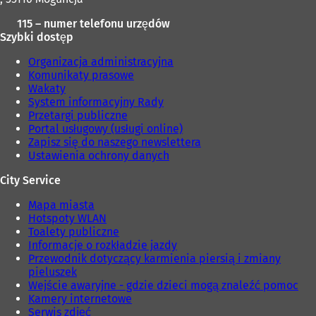
115 – numer telefonu urzędów
Szybki dostęp
Organizacja administracyjna
Komunikaty prasowe
Wakaty
System informacyjny Rady
Przetargi publiczne
Portal usługowy (usługi online)
Zapisz się do naszego newslettera
Ustawienia ochrony danych
City Service
Mapa miasta
Hotspoty WLAN
Toalety publiczne
Informacje o rozkładzie jazdy
Przewodnik dotyczący karmienia piersią i zmiany
pieluszek
Wejście awaryjne - gdzie dzieci mogą znaleźć pomoc
Kamery internetowe
Serwis zdjęć