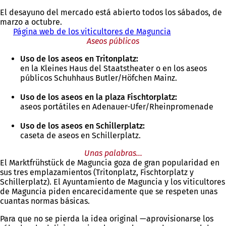
El desayuno del mercado está abierto todos los sábados, de
marzo a octubre.
Página web de los viticultores de Maguncia
(
Aseos públicos
S
e
Uso de los aseos en Tritonplatz:
a
en la Kleines Haus del Staatstheater o en los aseos
b
públicos Schuhhaus Butler/Höfchen Mainz.
r
e
Uso de los aseos en la plaza Fischtorplatz:
e
aseos portátiles en Adenauer-Ufer/Rheinpromenade
n
u
Uso de los aseos en Schillerplatz:
n
caseta de aseos en Schillerplatz.
a
n
Unas palabras...
u
El Marktfrühstück de Maguncia goza de gran popularidad en
e
sus tres emplazamientos (Tritonplatz, Fischtorplatz y
v
Schillerplatz). El Ayuntamiento de Maguncia y los viticultores
a
de Maguncia piden encarecidamente que se respeten unas
p
cuantas normas básicas.
e
s
Para que no se pierda la idea original —aprovisionarse los
t