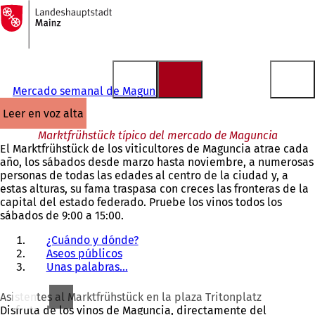
A
la
Saltar al contenido
página
de
inicio
Mercado semanal de Maguncia
leer en voz alta
Marktfrühstück típico del mercado de Maguncia
El Marktfrühstück de los viticultores de Maguncia atrae cada
año, los sábados desde marzo hasta noviembre, a numerosas
personas de todas las edades al centro de la ciudad y, a
estas alturas, su fama traspasa con creces las fronteras de la
capital del estado federado. Pruebe los vinos todos los
sábados de 9:00 a 15:00.
¿Cuándo y dónde?
Aseos públicos
Unas palabras...
Asistentes al Marktfrühstück en la plaza Tritonplatz
Disfruta de los vinos de Maguncia, directamente del