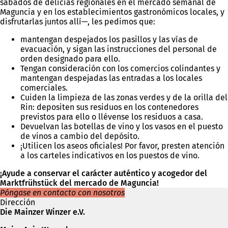
sábados de delicias regionales en el mercado semanal de
a
Maguncia y en los establecimientos gastronómicos locales, y
ñ
disfrutarlas juntos allí—, les pedimos que:
a
)
mantengan despejados los pasillos y las vías de
evacuación, y sigan las instrucciones del personal de
orden designado para ello.
Tengan consideración con los comercios colindantes y
mantengan despejadas las entradas a los locales
comerciales.
Cuiden la limpieza de las zonas verdes y de la orilla del
Rin: depositen sus residuos en los contenedores
previstos para ello o llévense los residuos a casa.
Devuelvan las botellas de vino y los vasos en el puesto
de vinos a cambio del depósito.
¡Utilicen los aseos oficiales! Por favor, presten atención
a los carteles indicativos en los puestos de vino.
¡Ayude a conservar el carácter auténtico y acogedor del
Marktfrühstück del mercado de Maguncia!
Póngase en contacto con nosotros
Dirección
Die Mainzer Winzer e.V.