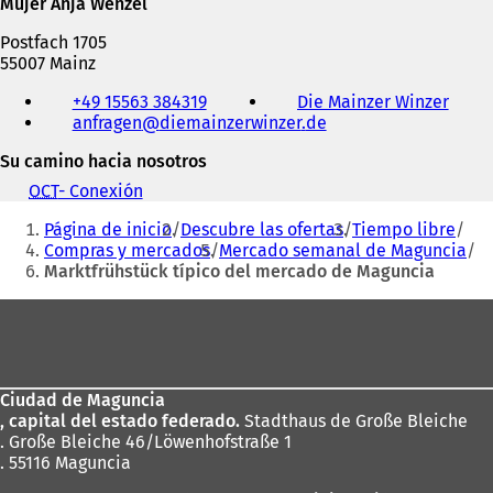
Mujer Anja Wenzel
Postfach 1705
55007 Mainz
Teléfono,
+49 15563 384319
Die Mainzer Winzer
(
fax
anfragen
diemainzerwinzer
de
S
y
e
dirección
Su camino hacia nosotros
a
de
b
correo
OCT
- Conexión
(
r
electrónico
Estás
S
e
Página de inicio
Descubre las ofertas
Tiempo libre
e
aquí:
e
Compras y mercados
Mercado semanal de Maguncia
a
n
Marktfrühstück típico del mercado de Maguncia
b
u
r
Zona
n
e
a
e
de
n
n
los
u
u
e
n
Ciudad de Maguncia
pies
v
a
, capital del estado federado.
Stadthaus de Große Bleiche
a
n
. Große Bleiche 46/Löwenhofstraße 1
p
u
. 55116 Maguncia
e
e