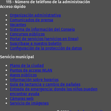
s
115 - Número de teléfono de la administración
v
t
Acceso rápido
a
a
p
Organización administrativa
ñ
e
Comunicados de prensa
a
s
Vacantes
)
t
Sistema de información del Consejo
a
Concursos públicos
ñ
Portal de servicios (servicios en línea)
a
Suscríbase a nuestro boletín
)
Configuración de la protección de datos
Servicio municipal
Plano de la ciudad
Puntos de acceso WLAN
Aseos públicos
Información sobre horarios
Guía de lactancia y cambio de pañales
Entrada de emergencia: donde los niños pueden
encontrar ayuda
Cámaras web
Servicio de imágenes