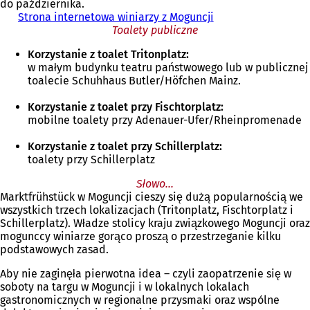
do października.
Strona internetowa winiarzy z Moguncji
(
Toalety publiczne
O
t
Korzystanie z toalet Tritonplatz:
w
w małym budynku teatru państwowego lub w publicznej
i
toalecie Schuhhaus Butler/Höfchen Mainz.
e
r
Korzystanie z toalet przy Fischtorplatz:
a
mobilne toalety przy Adenauer-Ufer/Rheinpromenade
s
i
Korzystanie z toalet przy Schillerplatz:
ę
toalety przy Schillerplatz
w
n
Słowo...
o
Marktfrühstück w Moguncji cieszy się dużą popularnością we
w
wszystkich trzech lokalizacjach (Tritonplatz, Fischtorplatz i
e
Schillerplatz). Władze stolicy kraju związkowego Moguncji oraz
j
mogunccy winiarze gorąco proszą o przestrzeganie kilku
k
podstawowych zasad.
a
r
Aby nie zaginęła pierwotna idea – czyli zaopatrzenie się w
c
soboty na targu w Moguncji i w lokalnych lokalach
i
gastronomicznych w regionalne przysmaki oraz wspólne
e