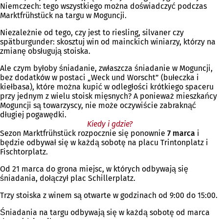
Niemczech: tego wszystkiego można doświadczyć podczas
Marktfrühstück na targu w Moguncji.
Niezależnie od tego, czy jest to riesling, silvaner czy
spätburgunder: skosztuj win od mainckich winiarzy, którzy na
zmianę obsługują stoiska.
Ale czym byłoby śniadanie, zwłaszcza śniadanie w Moguncji,
bez dodatków w postaci „Weck und Worscht” (bułeczka i
kiełbasa), które można kupić w odległości krótkiego spaceru
przy jednym z wielu stoisk mięsnych? A ponieważ mieszkańcy
Moguncji są towarzyscy, nie może oczywiście zabraknąć
długiej pogawędki.
Kiedy i gdzie?
Sezon Marktfrühstück rozpocznie się ponownie
7 marca
i
będzie odbywał się w każdą sobotę na placu Trintonplatz i
Fischtorplatz.
Od 21 marca do grona miejsc, w których odbywają się
śniadania, dołączył plac Schillerplatz.
Trzy stoiska z winem są otwarte w godzinach od 9:00 do 15:00.
Śniadania na targu odbywają się w każdą sobotę od marca