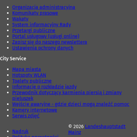
i
k
Organizacja administracyjna
e
a
Komunikaty prasowe
)
r
Wakaty
c
System informacyjny Rady
i
Przetargi publiczne
e
Portal usługowy (usługi online)
)
Zapisz się do naszego newslettera
Ustawienia ochrony danych
City Service
Mapa miasta
Hotspoty WLAN
Toalety publiczne
Informacje o rozkładzie jazdy
Przewodnik dotyczący karmienia piersią i zmiany
pieluszek
Wejście awaryjne - gdzie dzieci mogą znaleźć pomoc
Kamery internetowe
Serwis zdjęć
© 2026
Landeshauptstadt
Nadruk
Mainz