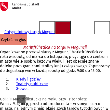
Do
strony
Przejdź do treści
głównej
Cotygodniowy targ w Moguncji
czytać na głos
Marktfrühstück na targu w Moguncji
Organizowane przez winiarzy z Moguncji Marktfrühstück co
roku w soboty, od marca do listopada, przyciąga do centrum
miasta wiele osób w każdym wieku i jest obecnie znane
daleko poza granicami stolicy kraju związkowego. Zapraszamy
do degustacji win w każdą sobotę od godz. 9:00 do 15:00.
Kiedy i gdzie?
Toalety publiczne
Słowo...
Goście Marktfrühstücks na rynku przy Tritonplatz
Wina z Moguncji, prosto od producenta – w samym sercu
miasta, na jednym z najpiękniejszych targów tygodniowych w