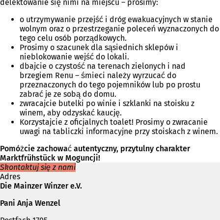
delektowanie się nimi na miejscu – prosimy:
)
o utrzymywanie przejść i dróg ewakuacyjnych w stanie
wolnym oraz o przestrzeganie poleceń wyznaczonych do
tego celu osób porządkowych.
Prosimy o szacunek dla sąsiednich sklepów i
nieblokowanie wejść do lokali.
dbajcie o czystość na terenach zielonych i nad
brzegiem Renu – śmieci należy wyrzucać do
przeznaczonych do tego pojemników lub po prostu
zabrać je ze sobą do domu.
zwracajcie butelki po winie i szklanki na stoisku z
winem, aby odzyskać kaucję.
Korzystajcie z oficjalnych toalet! Prosimy o zwracanie
uwagi na tabliczki informacyjne przy stoiskach z winem.
Pomóżcie zachować autentyczny, przytulny charakter
Marktfrühstück w Moguncji!
Skontaktuj się z nami
Adres
Die Mainzer Winzer e.V.
Pani Anja Wenzel