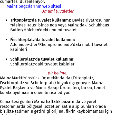
cumartesi düzenleniyor.
Mainz bağcılarının web sitesi
(
Umumi tuvaletler
Y
e
Tritonplatz'da tuvalet kullanımı:
Devlet Tiyatrosu'nun
n
"Kleines Haus" binasında veya Mainz'daki Schuhhaus
i
Butler/Höfchen'deki umumi tuvalet.
b
i
Fischtorplatz'da tuvalet kullanımı:
r
Adenauer-Ufer/Rheinpromenade'daki mobil tuvalet
s
kabinleri
e
k
Schillerplatz'da tuvalet kullanımı:
m
Schillerplatz'daki tuvalet kabinleri
e
d
Bir kelime.
e
Mainz Marktfrühstück, üç mekânda da (Tritonplatz,
a
Fischtorplatz ve Schillerplatz) büyük ilgi görüyor. Mainz
ç
Eyalet Başkenti ve Mainz Şarap Üreticileri, birkaç temel
ı
kurala uyulmasını önemle rica ediyor.
l
ı
Cumartesi günleri Mainz haftalık pazarında ve yerel
r
restoranlarda bölgesel lezzetleri satın alıp bunları orada
)
birlikte tadmanın getirdiği orijinal fikrin kaybolmaması için