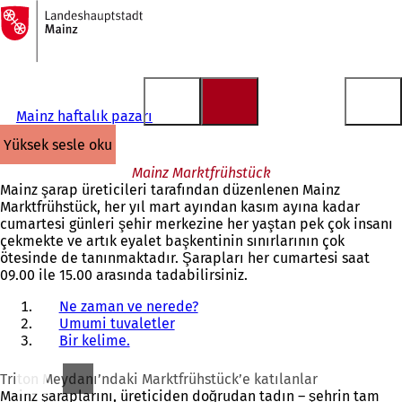
Ana
sayfaya
İçeriğe atla
Mainz haftalık pazarı
yüksek sesle oku
Mainz Marktfrühstück
Mainz şarap üreticileri tarafından düzenlenen Mainz
Marktfrühstück, her yıl mart ayından kasım ayına kadar
cumartesi günleri şehir merkezine her yaştan pek çok insanı
çekmekte ve artık eyalet başkentinin sınırlarının çok
ötesinde de tanınmaktadır. Şarapları her cumartesi saat
09.00 ile 15.00 arasında tadabilirsiniz.
Ne zaman ve nerede?
Umumi tuvaletler
Bir kelime.
Triton Meydanı’ndaki Marktfrühstück’e katılanlar
Mainz şaraplarını, üreticiden doğrudan tadın – şehrin tam