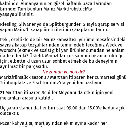
kalbinde, Almanya’nın en güzel haftalık pazarlarından
birinde: Tüm bunları Mainz Marktfrühstück’ta
yaşayabilirsiniz.
Riesling, Silvaner ya da Spätburgunder: Sırayla şarap servisi
yapan Mainz'lı şarap üreticilerinin şaraplarını tadın.
Peki, özellikle de bir Mainz kahvaltısı, yürüme mesafesindeki
sayısız kasap tezgahlarından temin edebileceğiniz Weck ve
Worscht (ekmek ve sosis) gibi yan ürünler olmadan ne anlam
ifade eder ki? Üstelik Mainzlılar çok samimi insanlar olduğu
için, elbette ki uzun uzun sohbet etmek de bu deneyimin
ayrılmaz bir parçasıdır.
Ne zaman ve nerede?
Marktfrühstück sezonu
7 Mart
’tan itibaren her cumartesi günü
Trintonplatz ve Fischtorplatz’da yeniden başlıyor.
21 Mart'tan itibaren Schiller Meydanı da etkinliğin yeni
mekanları arasına katıldı.
Üç şarap standı da her biri saat 09.00'dan 15.00'e kadar açık
olacaktır.
Pazar kahvaltısı, mart ayından ekim ayına kadar her