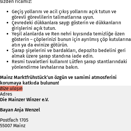
sizden ricamız:
Geçiş yollarını ve acil çıkış yollarını açık tutun ve
görevli görevlilerin talimatlarına uyun.
Çevredeki dükkanlara saygı gösterin ve dükkanların
girişlerini açık tutun.
Yeşil alanlarda ve Ren nehri kıyısında temizliğe özen
gösterin – çöplerinizi bunun için ayrılmış çöp kutularına
atın ya da evinize götürün.
Şarap şişelerini ve bardakları, depozito bedelini geri
almak üzere şarap standına iade edin.
Resmi tuvaletleri kullanın! Lütfen şarap stantlarındaki
yönlendirme levhalarına bakın.
Mainz Marktfrühstück’un özgün ve samimi atmosferini
korumaya katkıda bulunun!
Bize ulaşın
Adres
Die Mainzer Winzer e.V.
Bayan Anja Wenzel
Postfach 1705
55007 Mainz