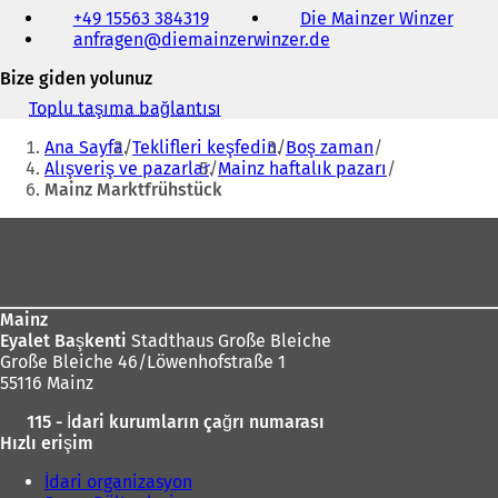
Telefon,
+49 15563 384319
Die Mainzer Winzer
(
faks
anfragen
diemainzerwinzer
de
Y
ve
e
e-
Bize giden yolunuz
n
posta
i
adresi
Toplu taşıma bağlantısı
(
b
Buradasınız:
Y
i
Ana Sayfa
Teklifleri keşfedin
Boş zaman
e
r
Alışveriş ve pazarlar
Mainz haftalık pazarı
n
s
Mainz Marktfrühstück
i
e
b
Ayak
k
i
m
r
bölgesi
e
s
d
e
e
k
Mainz
a
m
Eyalet Başkenti
Stadthaus Große Bleiche
ç
e
Große Bleiche 46/Löwenhofstraße 1
ı
d
55116 Mainz
l
e
ı
115 - İdari kurumların çağrı numarası
a
r
Hızlı erişim
ç
)
ı
İdari organizasyon
l