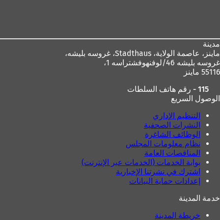
منطقة
ح
ف
القدم
ي
ع
ل
مدينة
ا
ماينز، عاصمة الولاية،
Stadthaus، غروسه بليشه،
م
غروسه بليشه 46/لوفنهوفشتراسه 1،
ة
55116 ماينز
ت
115 - رقم هاتف السلطات
ب
الوصول السريع
و
ي
التنظيم الإداري
ب
النشرات الصحفية
ج
الوظائف الشاغرة
د
نظام معلومات المجلس
ي
المناقصات العامة
د
بوابة الخدمات (الخدمات عبر الإنترنت)
ة
اشترك في نشرتنا الإخبارية
)
إعدادات حماية البيانات
خدمة المدينة
خريطة المدينة