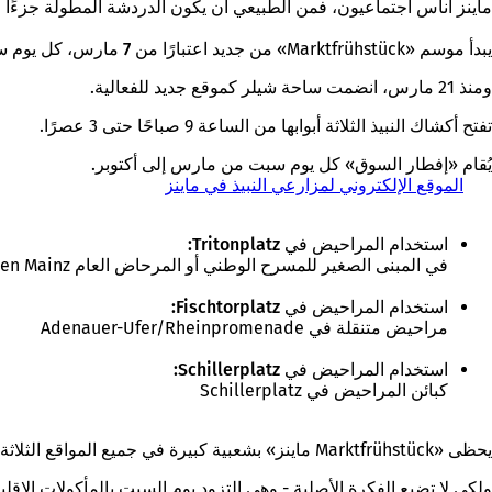
ماينز أناس اجتماعيون، فمن الطبيعي أن يكون الدردشة المطولة جزءًا لا
يبدأ موسم «Marktfrühstück» من جديد اعتبارًا من
7 مارس،
كل يوم س
ومنذ 21 مارس، انضمت ساحة شيلر كموقع جديد للفعالية.
تفتح أكشاك النبيذ الثلاثة أبوابها من الساعة 9 صباحًا حتى 3 عصرًا.
يُقام «إفطار السوق» كل يوم سبت من مارس إلى أكتوبر.
الموقع الإلكتروني لمزارعي النبيذ في ماينز
(
ي
ف
استخدام المراحيض في Tritonplatz:
ت
في المبنى الصغير للمسرح الوطني أو المرحاض العام Schuhhaus Butler/Höfchen Mainz.
ح
ف
استخدام المراحيض في Fischtorplatz:
ي
مراحيض متنقلة في Adenauer-Ufer/Rheinpromenade
ع
ل
استخدام المراحيض في Schillerplatz:
ا
كبائن المراحيض في Schillerplatz
م
ة
ت
يحظى «Marktfrühstück ماينز» بشعبية كبيرة في جميع المواقع الثلاثة (تريتونبلاتز، فيشتوربلاتز، وشيلربلاتز). وتناشد مدينة ماينز، عاصمة الولاية، ومزارعو العنب في ماينز الجميع الالتزام ببعض القواعد الأساسية.
ب
و
ولكي لا تضيع الفكرة الأصلية - وهي التزود يوم السبت بالمأكولات الإقل