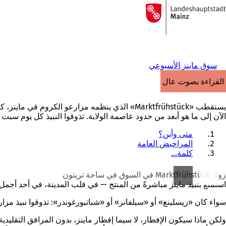
إلى
الصفحة
الانتقال إلى المحتوى
الرئيسية
سوق ماينز الأسبوعي
القراءة بصوت عالٍ
يستقطب «Marktfrühstück» الذي ينظمه مزارعو ال
الآن إلى ما هو أبعد من حدود عاصمة الولاية. تذوقوا النبيذ كل يوم سبت من الساعة 9 صباحاً ح
متى وأين؟
المراحيض العامة
كلمة...
زوار Marktfrühstück في السوق في ساحة تريتون
استمتع بنبيذ ماينز مباشرةً من المنتج — في قلب المدينة، في أحد أجمل الأسواق الأسب
سواء كان «ريسلينغ» أو «سيلفانر» أو «شباتبورغوندر»: تذوقوا نبيذ مزا
ولكن ماذا سيكون الإفطار، لا سيما إفطار ماينز، بدون المرافق التقليد