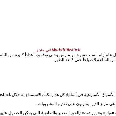
Marktfrühstück في ماينز
كروم في ماينز، كل عام أيام السبت من شهر مارس وحتى نوفمبر، أعداداً كبيرة 
تى 3 بعد الظهر.
وعية في ألمانيا: كل هذا يمكنك الاستمتاع به خلال Marktfrühstück في ماينز.
رعي ماينز الذين يتناوبون على تقديم المشروبات.
ية «ويك» و«وورشت» (الخبز الصغير والنقانق)، التي يمكن الحصول عليها