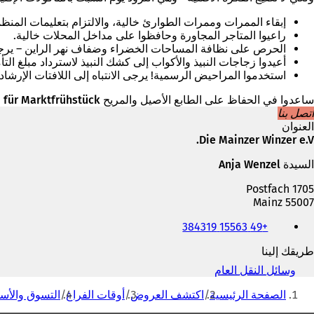
ي
ب
إبقاء الممرات وممرات الطوارئ خالية، والالتزام بتعليمات المنظ
ج
راعيوا المتاجر المجاورة وحافظوا على مداخل المحلات خالية.
د
الحرص على نظافة المساحات الخضراء وضفاف نهر الراين – يرجى
ي
أعيدوا زجاجات النبيذ والأكواب إلى كشك النبيذ لاسترداد مبلغ التأ
د
استخدموا المراحيض الرسمية! يرجى الانتباه إلى اللافتات الإرشادي
ة
)
ساعدوا في الحفاظ على الطابع الأصيل والمريح für Marktfrühstück في ماينز!
اتصل بنا
العنوان
Die Mainzer Winzer e.V.
السيدة Anja Wenzel
Postfach 1705
55007 Mainz
الهاتف
+49 15563 384319
والفاكس
وعنوان
طريقك إلينا
البريد
الإلكتروني
وسائل النقل العام
(
أنت
ي
الصفحة الرئيسية
اكتشف العروض
أوقات الفراغ
التسوق والأس
ف
هنا
ت