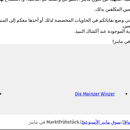
مين المكلفين بذلك.
 وضع نفاياتكم في الحاويات المخصصة لذلك أو أخذها معكم إلى المنز
مين.
ة الموجودة عند أكشاك النبيذ.
(
Die Mainzer Winzer
ي
ف
ت
ح
ف
واق
سوق ماينز الأسبوعي
Marktfrühstück في ماينز
ي