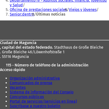
Departamento IV - Asuntos Sociales, Infancia, Juventud
n
y Salud
u
Oficina de prestaciones sociales
Viejos y jóvenes
n
Senior:dentro
Últimas noticias
a
n
Zona
u
de
e
v
los
a
Ciudad de Maguncia
pies
p
, capital del estado federado.
Stadthaus de Große Bleiche
e
. Große Bleiche 46/Löwenhofstraße 1
s
. 55116 Maguncia
t
a
115 - Número de teléfono de la administración
ñ
Acceso rápido
a
)
Organización administrativa
Comunicados de prensa
Vacantes
Sistema de información del Consejo
Concursos públicos
Portal de servicios (servicios en línea)
Suscríbase a nuestro boletín