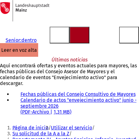
A
la
Saltar al contenido
página
de
inicio
Senior:dentro
leer en voz alta
Últimas noticias
Aquí encontrará ofertas y eventos actuales para mayores, las
fechas públicas del Consejo Asesor de Mayores y el
calendario de eventos "Envejecimiento activo" para
descargar.
Fechas públicas del Consejo Consultivo de Mayores
(
Calendario de actos "envejecimiento activo" junio -
S
septiembre 2026
e
PDF
-Archivo
1,31 MB
a
b
Estás
r
Página de inicio
Utilizar el servicio
e
aquí:
Su solicitud de la A a la Z
e