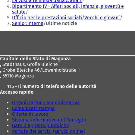
La vostra richiesta dalla A alla Z
i
Dipartimento IV - Affari sociali, infanzia, gioventù e
n
salute
u
Ufficio per le prestazioni sociali
Vecchi e giovani
n
Senior:interno
Ultime notizie
a
n
Area
u
dei
o
v
piedi
a
Capitale dello Stato di Magonza
s
,
Stadthaus, Große Bleiche
c
, Große Bleiche 46/Löwenhofstraße 1
h
, 55116 Magonza
e
d
115 - Il numero di telefono delle autorità
a
Accesso rapido
)
Organizzazione amministrativa
Comunicati stampa
Offerte di lavoro
Sistema informativo del Consiglio
Gare d'appalto pubbliche
Portale dei servizi (servizi online)