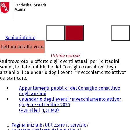
Alla
pagina
Vai al contenuto
iniziale
Senior:interno
lettura ad alta voce
Ultime notizie
Qui troverete le offerte e gli eventi attuali per i cittadini
senior, le date pubbliche del Consiglio consultivo degli
anziani e il calendario degli eventi "Invecchiamento attivo"
da scaricare.
Appuntamenti pubblici del Consiglio consultivo
degli anziani
(
Calendario degli eventi "Invecchiamento attivo"
S
giugno - settembre 2026
i
PDF
-File
1,31 MB
a
p
Siete
r
Pagina iniziale
Utilizzare il servizio
e
qui: