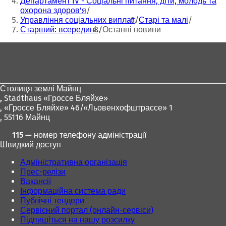
Департамент IV - Соціальні питання, діти, молодь та
охорона здоров'я
Управління соціальних виплат
Старі та малі
Старший: всередині.
Останні новини
Зона
для
ніг
Столиця землі Майнц
,
Stadthaus «Гроссе Бляйхе»
, «Гроссе Бляйхе» 46/«Льовенхофштрассе» 1
, 55116 Майнц
115 — номер телефону адміністрації
Швидкий доступ
Адміністративна організація
Прес-релізи
Вакансії
Інформаційна система ради
Публічні тендери
Сервісний портал (онлайн-сервіси)
Підпишіться на нашу розсилку