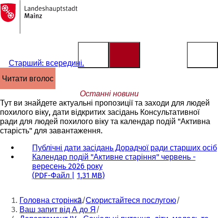
На
головну
Перейти до змісту
сторінку
Старший: всередині.
читати вголос
Останні новини
Тут ви знайдете актуальні пропозиції та заходи для людей
похилого віку, дати відкритих засідань Консультативної
ради для людей похилого віку та календар подій "Активна
старість" для завантаження.
Публічні дати засідань Дорадчої ради старших осіб
Календар подій "Активне старіння" червень -
вересень 2026 року
PDF
-Файл
1,31 MB
Ти
Головна сторінка
Скористайтеся послугою
тут:
Ваш запит від А до Я