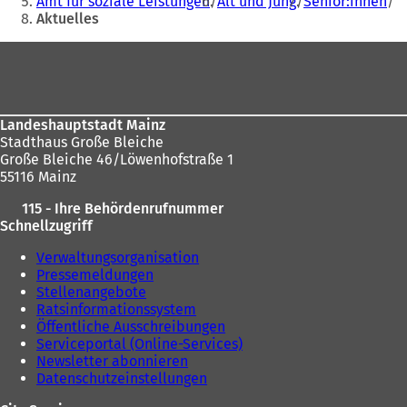
Amt für soziale Leistungen
Alt und Jung
Senior:innen
sich
n
Aktuelles
e
hier:
i
Fußbereich
n
e
m
n
Landeshauptstadt Mainz
e
Stadthaus Große Bleiche
u
Große Bleiche 46/Löwenhofstraße 1
e
55116 Mainz
n
T
115 - Ihre Behördenrufnummer
a
Schnellzugriff
b
)
Verwaltungsorganisation
Pressemeldungen
Stellenangebote
Ratsinformationssystem
Öffentliche Ausschreibungen
Serviceportal (Online-Services)
Newsletter abonnieren
Datenschutzeinstellungen