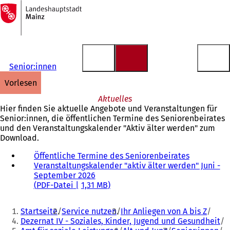
Zur
Startseite
Inhalt anspringen
Senior:innen
vorlesen
Aktuelles
Hier finden Sie aktuelle Angebote und Veranstaltungen für
Senior:innen, die öffentlichen Termine des Seniorenbeirates
und den Veranstaltungskalender "Aktiv älter werden" zum
Download.
Öffentliche Termine des Seniorenbeirates
(
Veranstaltungskalender "aktiv älter werden" Juni -
Ö
September 2026
f
PDF
-Datei
1,31 MB
f
n
Sie
e
Startseite
Service nutzen
Ihr Anliegen von A bis Z
t
befinden
Dezernat IV - Soziales, Kinder, Jugend und Gesundheit
i