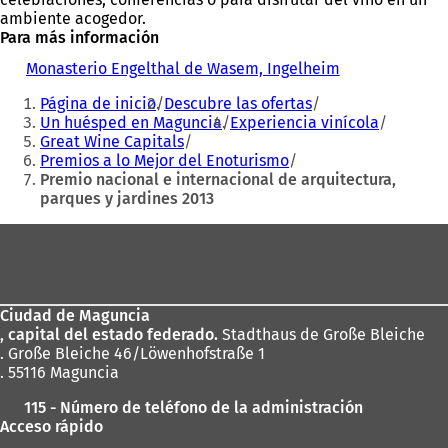
ambiente acogedor.
Para más información
Monasterio Engelthal de Wasem, Ingelheim
(
Estás
S
Página de inicio
Descubre las ofertas
e
aquí:
Un huésped en Maguncia
Experiencia vinícola
a
Great Wine Capitals
b
Premios a lo Mejor del Enoturismo
r
Premio nacional e internacional de arquitectura,
e
parques y jardines 2013
e
n
Zona
u
n
de
a
los
n
u
Ciudad de Maguncia
pies
e
, capital del estado federado.
Stadthaus de Große Bleiche
v
. Große Bleiche 46/Löwenhofstraße 1
a
. 55116 Maguncia
p
115 - Número de teléfono de la administración
e
Acceso rápido
s