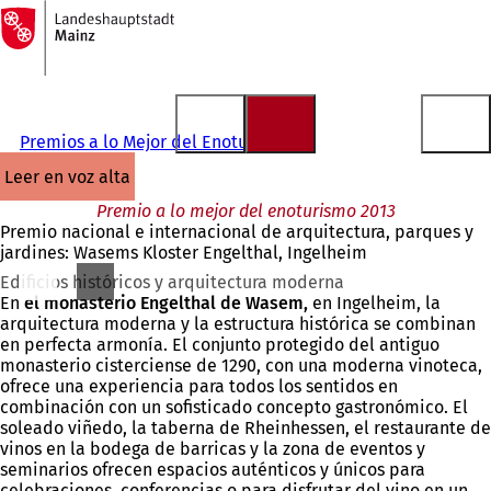
A
la
Saltar al contenido
página
de
inicio
Premios a lo Mejor del Enoturismo
leer en voz alta
Premio a lo mejor del enoturismo 2013
Premio nacional e internacional de arquitectura, parques y
jardines: Wasems Kloster Engelthal, Ingelheim
Edificios históricos y arquitectura moderna
En
el monasterio Engelthal de Wasem,
en Ingelheim, la
arquitectura moderna y la estructura histórica se combinan
en perfecta armonía. El conjunto protegido del antiguo
monasterio cisterciense de 1290, con una moderna vinoteca,
ofrece una experiencia para todos los sentidos en
combinación con un sofisticado concepto gastronómico. El
soleado viñedo, la taberna de Rheinhessen, el restaurante de
vinos en la bodega de barricas y la zona de eventos y
seminarios ofrecen espacios auténticos y únicos para
celebraciones, conferencias o para disfrutar del vino en un