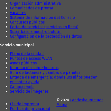
t
Organización administrativa
a
Comunicados de prensa
ñ
Vacantes
a
Sistema de información del Consejo
)
Concursos públicos
Portal de servicios (servicios en línea)
Suscríbase a nuestro boletín
Configuración de la protección de datos
Servicio municipal
Plano de la ciudad
Puntos de acceso WLAN
Aseos públicos
Información sobre horarios
Guía de lactancia y cambio de pañales
Entrada de emergencia: donde los niños pueden
encontrar ayuda
Cámaras web
Servicio de imágenes
© 2026
Landeshauptstadt
Pie de imprenta
Mainz
Política de privacidad