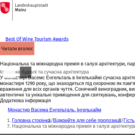
На
головну
Перейти до змісту
сторінку
Best Of Wine Tourism Awards
читати вголос
Національна та міжнародна премія в галузі архітектури, парк
Історичні будівлі та сучасна архітектура
У
монастирі Васемс Енгельталь
в Інгельхаймі сучасна архіт
монастиря 1290 року, що знаходиться під охороною як пам'
враження для всіх органів чуття. Сонячний виноградник, ви
автентичні та унікальні приміщення для святкувань, конфе
Додаткова інформація
Монастир Васема Енгельталь, Інгельхайм
(
Ти
В
Головна сторінка
Відкрийте для себе пропозиції
Гість
і
тут:
Національна та міжнародна премія в галузі архітектур
д
к