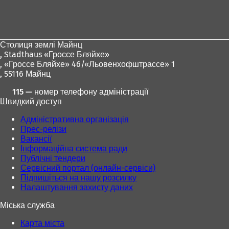
Зона
р
и
для
в
ніг
а
є
Столиця землі Майнц
т
,
Stadthaus «Гроссе Бляйхе»
ь
, «Гроссе Бляйхе» 46/«Льовенхофштрассе» 1
с
, 55116 Майнц
я
115 — номер телефону адміністрації
в
Швидкий доступ
н
о
Адміністративна організація
в
Прес-релізи
і
Вакансії
й
Інформаційна система ради
в
Публічні тендери
к
Сервісний портал (онлайн-сервіси)
л
Підпишіться на нашу розсилку
а
Налаштування захисту даних
д
ц
Міська служба
і
)
Карта міста