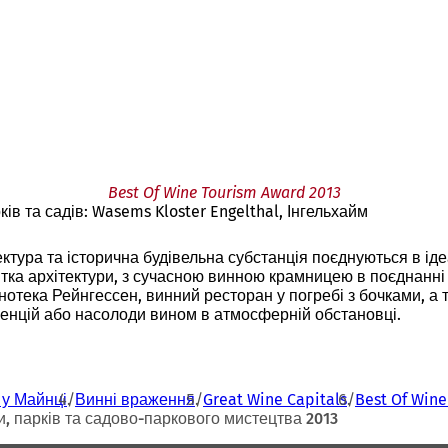
Best Of Wine Tourism Award 2013
ів та садів: Wasems Kloster Engelthal, Інгельхайм
ектура та історична будівельна субстанція поєднуються в ід
ятка архітектури, з сучасною винною крамницею в поєднанн
нотека Рейнгессен, винний ресторан у погребі з бочками, а 
ренцій або насолоди вином в атмосферній обстановці.
 у Майнці
Винні враження
Great Wine Capitals
Best Of Wine
и, парків та садово-паркового мистецтва 2013