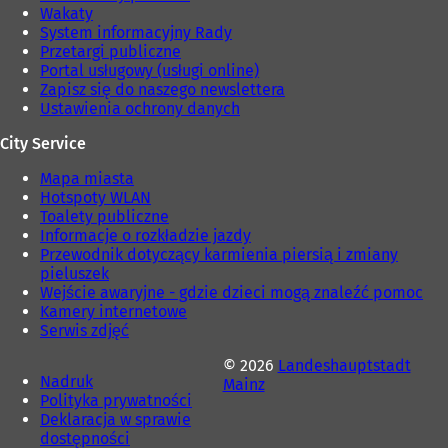
i
Wakaty
e
System informacyjny Rady
)
Przetargi publiczne
Portal usługowy (usługi online)
Zapisz się do naszego newslettera
Ustawienia ochrony danych
City Service
Mapa miasta
Hotspoty WLAN
Toalety publiczne
Informacje o rozkładzie jazdy
Przewodnik dotyczący karmienia piersią i zmiany
pieluszek
Wejście awaryjne - gdzie dzieci mogą znaleźć pomoc
Kamery internetowe
Serwis zdjęć
© 2026
Landeshauptstadt
Nadruk
Mainz
Polityka prywatności
Deklaracja w sprawie
dostępności