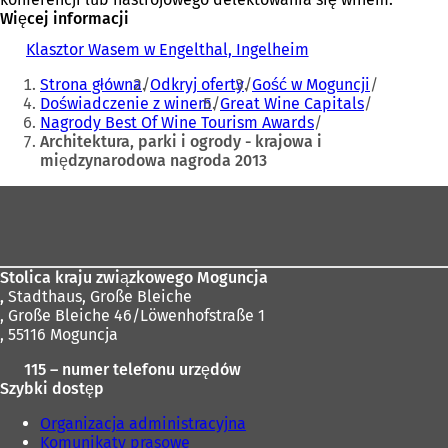
Więcej informacji
Klasztor Wasem w Engelthal, Ingelheim
(
Jesteś
O
Strona główna
Odkryj oferty
Gość w Moguncji
t
tutaj:
Doświadczenie z winem
Great Wine Capitals
w
Nagrody Best Of Wine Tourism Awards
i
Architektura, parki i ogrody - krajowa i
e
międzynarodowa nagroda 2013
r
a
Obszar
s
i
stóp
ę
w
n
Stolica kraju związkowego Moguncja
o
,
Stadthaus, Große Bleiche
w
, Große Bleiche 46/Löwenhofstraße 1
e
, 55116 Moguncja
j
115 – numer telefonu urzędów
k
Szybki dostęp
a
r
Organizacja administracyjna
c
Komunikaty prasowe