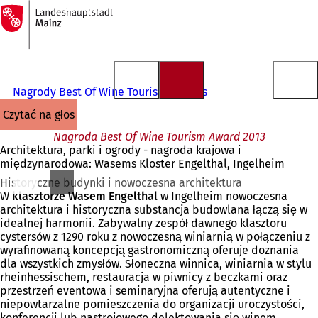
Do
strony
Przejdź do treści
głównej
Nagrody Best Of Wine Tourism Awards
czytać na głos
Nagroda Best Of Wine Tourism Award 2013
Architektura, parki i ogrody - nagroda krajowa i
międzynarodowa: Wasems Kloster Engelthal, Ingelheim
Historyczne budynki i nowoczesna architektura
W
klasztorze Wasem Engelthal
w Ingelheim nowoczesna
architektura i historyczna substancja budowlana łączą się w
idealnej harmonii. Zabywalny zespół dawnego klasztoru
cystersów z 1290 roku z nowoczesną winiarnią w połączeniu z
wyrafinowaną koncepcją gastronomiczną oferuje doznania
dla wszystkich zmysłów. Słoneczna winnica, winiarnia w stylu
rheinhessischem, restauracja w piwnicy z beczkami oraz
przestrzeń eventowa i seminaryjna oferują autentyczne i
niepowtarzalne pomieszczenia do organizacji uroczystości,
konferencji lub nastrojowego delektowania się winem.