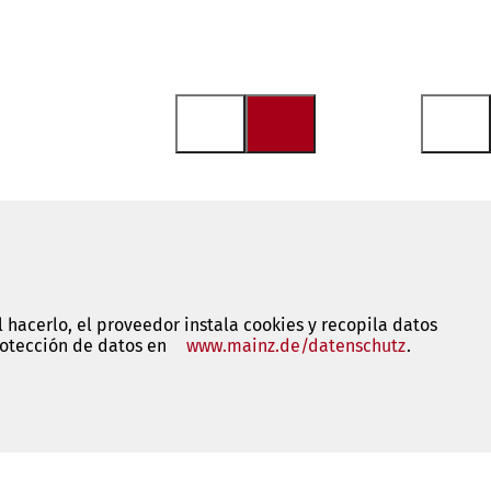
 hacerlo, el proveedor instala cookies y recopila datos
rotección de datos en
www.mainz.de/datenschutz
(Se
.
abre
en
una
nueva
pestaña)