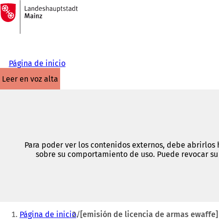
A
la
Saltar al contenido
página
de
inicio
Página de inicio
leer en voz alta
Para poder ver los contenidos externos, debe abrirlos 
sobre su comportamiento de uso. Puede revocar su 
Estás
Página de inicio
[emisión de licencia de armas ewaffe]