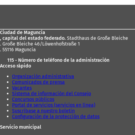
aquí:
Zona
de
los
Ciudad de Maguncia
pies
, capital del estado federado.
Stadthaus de Große Bleiche
. Große Bleiche 46/Löwenhofstraße 1
. 55116 Maguncia
115 - Número de teléfono de la administración
Acceso rápido
Organización administrativa
Comunicados de prensa
Vacantes
Sistema de información del Consejo
Concursos públicos
Portal de servicios (servicios en línea)
Suscríbase a nuestro boletín
Configuración de la protección de datos
Servicio municipal