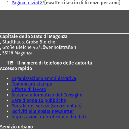
Pagina iniziale
[ewaffe-rilascio di licenze per armi]
qui:
Area
dei
piedi
Capitale dello Stato di Magonza
,
Stadthaus, Große Bleiche
, Große Bleiche 46/Löwenhofstraße 1
, 55116 Magonza
115 - Il numero di telefono delle autorità
Accesso rapido
Organizzazione amministrativa
Comunicati stampa
Offerte di lavoro
Sistema informativo del Consiglio
Gare d'appalto pubbliche
Portale dei servizi (servizi online)
Iscriviti alla nostra newsletter
Impostazioni di protezione dei dati
Servizio urbano