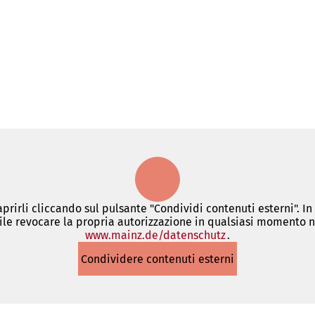
 aprirli cliccando sul pulsante "Condividi contenuti esterni". I
le revocare la propria autorizzazione in qualsiasi momento ne
www.mainz.de/datenschutz
(Si
.
apre
Condividere contenuti esterni
in
una
nuova
scheda)