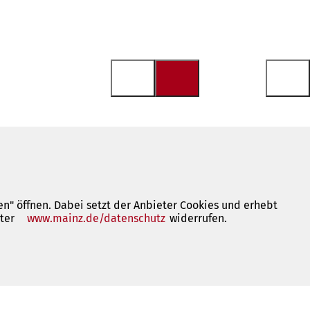
n" öffnen. Dabei setzt der Anbieter Cookies und erhebt
nter
www.mainz.de/datenschutz
(Öffnet
widerrufen.
in
einem
neuen
Tab)