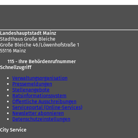
befinden
Fußbereich
sich
hier:
Landeshauptstadt Mainz
Stadthaus Große Bleiche
Große Bleiche 46/Löwenhofstraße 1
55116 Mainz
115 - Ihre Behördenrufnummer
Schnellzugriff
Verwaltungsorganisation
Pressemeldungen
Stellenangebote
Ratsinformationssystem
Öffentliche Ausschreibungen
Serviceportal (Online-Services)
Newsletter abonnieren
Datenschutzeinstellungen
City Service