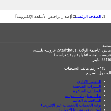
تبويب
جديدة)
أنت
الصفحة الرئيسية
[إصدار تراخيص الأسلحة الإلكترونية]
هنا
منطقة
القدم
مدينة
ماينز، عاصمة الولاية،
Stadthaus، غروسه بليشه،
غروسه بليشه 46/لوفنهوفشتراسه 1،
55116 ماينز
115 - رقم هاتف السلطات
الوصول السريع
التنظيم الإداري
النشرات الصحفية
الوظائف الشاغرة
نظام معلومات المجلس
المناقصات العامة
بوابة الخدمات (الخدمات عبر الإنترنت)
اشترك في نشرتنا الإخبارية