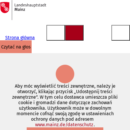
Do
strony
Przejdź do treści
głównej
Strona główna
czytać na głos
Aby móc wyświetlić treści zewnętrzne, należy je
otworzyć, klikając przycisk „Udostępnij treści
zewnętrzne”. W tym celu dostawca umieszcza pliki
cookie i gromadzi dane dotyczące zachowań
użytkownika. Użytkownik może w dowolnym
momencie cofnąć swoją zgodę w ustawieniach
ochrony danych pod adresem
www.mainz.de/datenschutz
(Otwiera
.