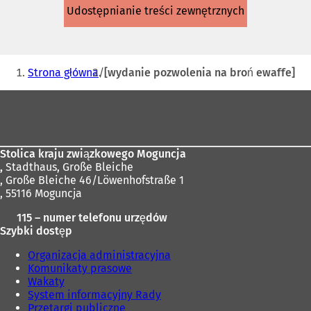
się
Udostępnianie treści zewnętrznych
w
nowej
karcie)
Jesteś
Strona główna
[wydanie pozwolenia na broń ewaffe]
tutaj:
Obszar
stóp
Stolica kraju związkowego Moguncja
,
Stadthaus, Große Bleiche
, Große Bleiche 46/Löwenhofstraße 1
, 55116 Moguncja
115 – numer telefonu urzędów
Szybki dostęp
Organizacja administracyjna
Komunikaty prasowe
Wakaty
System informacyjny Rady
Przetargi publiczne