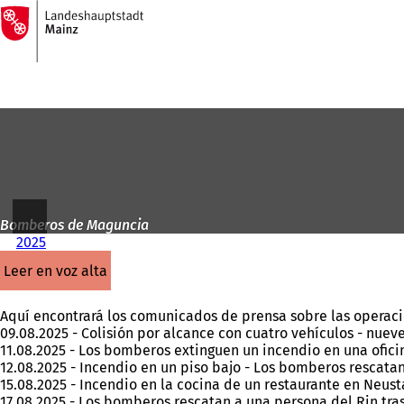
A
la
Saltar al contenido
página
de
inicio
Bomberos de Maguncia
2025
leer en voz alta
Aquí encontrará los comunicados de prensa sobre las opera
09.08.2025 - Colisión por alcance con cuatro vehículos - nuev
11.08.2025 - Los bomberos extinguen un incendio en una ofici
12.08.2025 - Incendio en un piso bajo - Los bomberos rescatan
15.08.2025 - Incendio en la cocina de un restaurante en Neust
17.08.2025 - Los bomberos rescatan a una persona del Rin tra