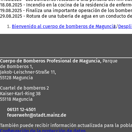
18.08.2025 - Incendio en la cocina de la residencia de enferm
19.08.2025 - Finaliza una importante operación de los bombe
29.08.2025 - Rotura de una tubería de agua en un conducto 
Estás
Bienvenido al cuerpo de bomberos de Maguncia
Despl
aquí:
Zona
de
los
Cuerpo de Bomberos Profesional de Maguncia,
Parque
pies
de Bomberos 1,
Jakob-Leischner-Straße 11,
55128 Maguncia
Cuartel de bomberos 2
Kaiser-Karl-Ring 38
55118 Maguncia
06131 12-4501
feuerwehr
stadt.mainz
de
También puede recibir información actualizada para la poblac
Configuración de la protección de datos