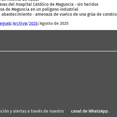
eras del Hospital Católico de Maguncia - sin heridos
ros de Maguncia en un polígono industrial
de abastecimiento - amenaza de vuelco de una grúa de constr
iegues
Archivo
2025
Agosto de 2025
ión y alertas a través de nuestro
canal de WhatsApp
(
.
S