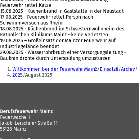
Feuerwehr rettet Katze
15.08.2025 - Küchenbrand in Gaststätte in der Neustadt
17.08.2025 - Feuerwehr rettet Person nach
Schwimmversuch aus Rhein
18.08.2025 - Küchenbrand im Schwesternwohnheim des
Katholischen Klinikums Mainz - keine Verletzten
19.08.2025 – Großeinsatz der Mainzer Feuerwehr auf
Industriegelände beendet
29.08.2025 - Wasserrohrbruch einer Versorgungsleitung -
Baukran drohte durch Unterspülung umzustürzen
Sie
Willkommen bei der Feuerwehr Mainz
Einsätze
Archiv
befinden
2025
August 2025
sich
Fußbereich
hier:
Berufsfeuerwehr Mainz
Feuerwache 1
Jakob-Leischner-Straße 11
55128 Mainz