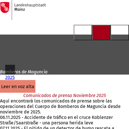
A
la
Saltar al contenido
página
de
inicio
Bomberos de Maguncia
2025
leer en voz alta
Comunicados de prensa Noviembre 2025
Aquí encontrará los comunicados de prensa sobre las
operaciones del Cuerpo de Bomberos de Maguncia desde
noviembre de 2025.
06.11.2025 - Accidente de tráfico en el cruce Koblenzer
Straße/Saarstraße - una persona herida leve
07.11.2025 - El pitido de un detector de humo rescata a