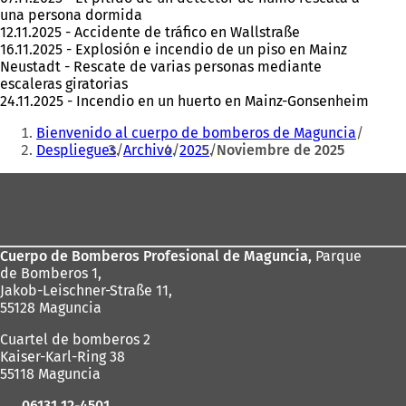
una persona dormida
12.11.2025 - Accidente de tráfico en Wallstraße
16.11.2025 - Explosión e incendio de un piso en Mainz
Neustadt - Rescate de varias personas mediante
escaleras giratorias
24.11.2025 - Incendio en un huerto en Mainz-Gonsenheim
Estás
Bienvenido al cuerpo de bomberos de Maguncia
aquí:
Despliegues
Archivo
2025
Noviembre de 2025
Zona
de
los
Cuerpo de Bomberos Profesional de Maguncia,
Parque
pies
de Bomberos 1,
Jakob-Leischner-Straße 11,
55128 Maguncia
Cuartel de bomberos 2
Kaiser-Karl-Ring 38
55118 Maguncia
06131 12-4501