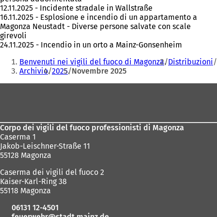
12.11.2025 - Incidente stradale in Wallstraße
16.11.2025 - Esplosione e incendio di un appartamento a
Magonza Neustadt - Diverse persone salvate con scale
girevoli
24.11.2025 - Incendio in un orto a Mainz-Gonsenheim
Siete
Benvenuti nei vigili del fuoco di Magonza
Distribuzioni
qui:
Archivio
2025
Novembre 2025
Area
dei
piedi
Corpo dei vigili del fuoco professionisti di Magonza
Caserma 1
Jakob-Leischner-Straße 11
55128 Magonza
Caserma dei vigili del fuoco 2
Kaiser-Karl-Ring 38
55118 Magonza
06131 12-4501
feuerwehr
stadt.mainz
de