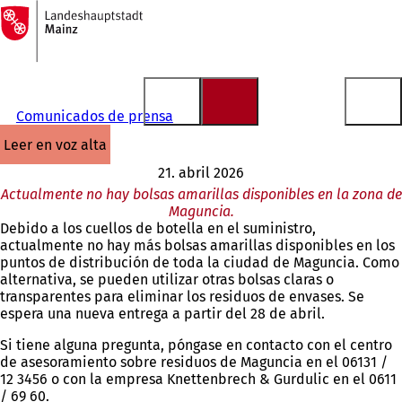
A
la
Saltar al contenido
página
de
inicio
Comunicados de prensa
leer en voz alta
21. abril 2026
Actualmente no hay bolsas amarillas disponibles en la zona de
Maguncia.
Debido a los cuellos de botella en el suministro,
actualmente no hay más bolsas amarillas disponibles en los
puntos de distribución de toda la ciudad de Maguncia. Como
alternativa, se pueden utilizar otras bolsas claras o
transparentes para eliminar los residuos de envases. Se
espera una nueva entrega a partir del 28 de abril.
Si tiene alguna pregunta, póngase en contacto con el centro
de asesoramiento sobre residuos de Maguncia en el 06131 /
12 3456 o con la empresa Knettenbrech & Gurdulic en el 0611
/ 69 60.