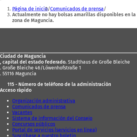
Estás
Página de inicio
Comunicados de prensa
aquí:
Actualmente no hay bolsas amarillas disponibles en la
zona de Maguncia.
Zona
de
los
Ciudad de Maguncia
pies
, capital del estado federado.
Stadthaus de Große Bleiche
. Große Bleiche 46/Löwenhofstraße 1
. 55116 Maguncia
115 - Número de teléfono de la administración
Acceso rápido
Organización administrativa
Comunicados de prensa
Vacantes
Sistema de información del Consejo
Concursos públicos
Portal de servicios (servicios en línea)
Suscríbase a nuestro boletín