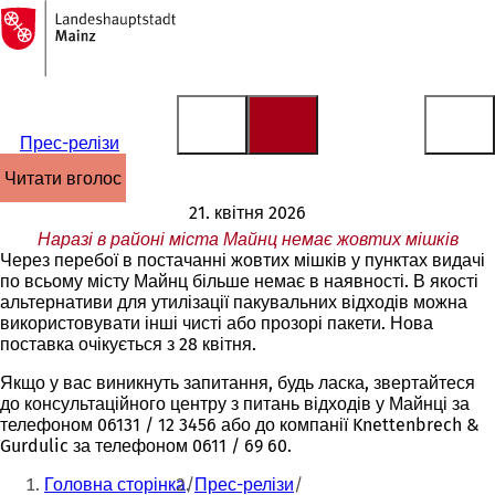
На
головну
Перейти до змісту
сторінку
Прес-релізи
читати вголос
21. квітня 2026
Наразі в районі міста Майнц немає жовтих мішків
Через перебої в постачанні жовтих мішків у пунктах видачі
по всьому місту Майнц більше немає в наявності. В якості
альтернативи для утилізації пакувальних відходів можна
використовувати інші чисті або прозорі пакети. Нова
поставка очікується з 28 квітня.
Якщо у вас виникнуть запитання, будь ласка, звертайтеся
до консультаційного центру з питань відходів у Майнці за
телефоном 06131 / 12 3456 або до компанії Knettenbrech &
Gurdulic за телефоном 0611 / 69 60.
Ти
Головна сторінка
Прес-релізи