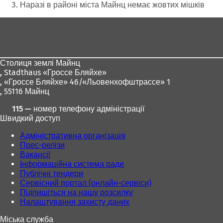
тут:
Наразі в районі міста Майнц немає жовтих мішків
Зона
для
ніг
Столиця землі Майнц
,
Stadthaus «Гроссе Бляйхе»
, «Гроссе Бляйхе» 46/«Льовенхофштрассе» 1
, 55116 Майнц
115 — номер телефону адміністрації
Швидкий доступ
Адміністративна організація
Прес-релізи
Вакансії
Інформаційна система ради
Публічні тендери
Сервісний портал (онлайн-сервіси)
Підпишіться на нашу розсилку
Налаштування захисту даних
Міська служба