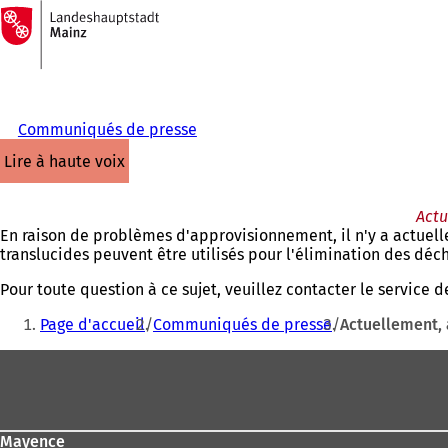
Vers
la
Accéder au contenu
page
d'accueil
Communiqués de presse
lire à haute voix
Actu
En raison de problèmes d'approvisionnement, il n'y a actuelle
translucides peuvent être utilisés pour l'élimination des déch
Pour toute question à ce sujet, veuillez contacter le service
Vous
Page d'accueil
Communiqués de presse
Actuellement, 
êtes
Pied
ici
de
:
page
Mayence